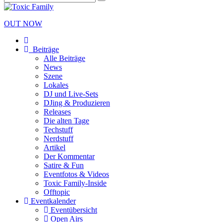
OUT NOW
Beiträge
Alle Beiträge
News
Szene
Lokales
DJ und Live-Sets
DJing & Produzieren
Releases
Die alten Tage
Techstuff
Nerdstuff
Artikel
Der Kommentar
Satire & Fun
Eventfotos & Videos
Toxic Family-Inside
Offtopic
Eventkalender
Eventübersicht
Open Airs