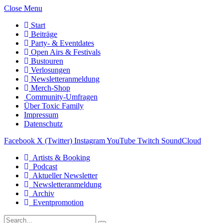
Close Menu
Start
Beiträge
Party- & Eventdates
Open Airs & Festivals
Bustouren
Verlosungen
Newsletteranmeldung
Merch-Shop
Community-Umfragen
Über Toxic Family
Impressum
Datenschutz
Facebook
X (Twitter)
Instagram
YouTube
Twitch
SoundCloud
Artists & Booking
Podcast
Aktueller Newsletter
Newsletteranmeldung
Archiv
Eventpromotion