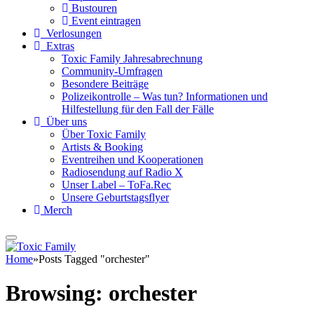
Bustouren
Event eintragen
Verlosungen
Extras
Toxic Family Jahresabrechnung
Community-Umfragen
Besondere Beiträge
Polizeikontrolle – Was tun? Informationen und
Hilfestellung für den Fall der Fälle
Über uns
Über Toxic Family
Artists & Booking
Eventreihen und Kooperationen
Radiosendung auf Radio X
Unser Label – ToFa.Rec
Unsere Geburtstagsflyer
Merch
Home
»
Posts Tagged "orchester"
Browsing:
orchester