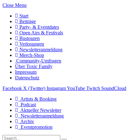
Close Menu
Start
Beiträge
Party- & Eventdates
Open Airs & Festivals
Bustouren
Verlosungen
Newsletteranmeldung
Merch-Shop
Community-Umfragen
Über Toxic Family
Impressum
Datenschutz
Facebook
X (Twitter)
Instagram
YouTube
Twitch
SoundCloud
Artists & Booking
Podcast
Aktueller Newsletter
Newsletteranmeldung
Archiv
Eventpromotion