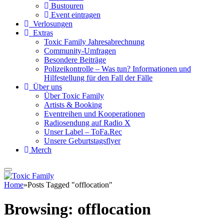
Bustouren
Event eintragen
Verlosungen
Extras
Toxic Family Jahresabrechnung
Community-Umfragen
Besondere Beiträge
Polizeikontrolle – Was tun? Informationen und
Hilfestellung für den Fall der Fälle
Über uns
Über Toxic Family
Artists & Booking
Eventreihen und Kooperationen
Radiosendung auf Radio X
Unser Label – ToFa.Rec
Unsere Geburtstagsflyer
Merch
Home
»
Posts Tagged "offlocation"
Browsing:
offlocation