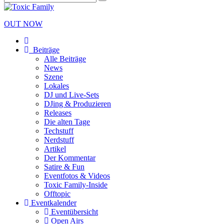
OUT NOW
Beiträge
Alle Beiträge
News
Szene
Lokales
DJ und Live-Sets
DJing & Produzieren
Releases
Die alten Tage
Techstuff
Nerdstuff
Artikel
Der Kommentar
Satire & Fun
Eventfotos & Videos
Toxic Family-Inside
Offtopic
Eventkalender
Eventübersicht
Open Airs