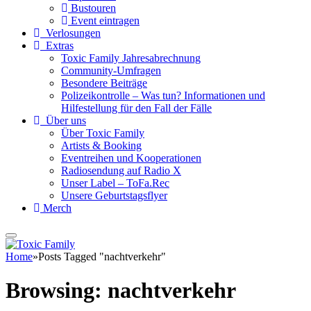
Bustouren
Event eintragen
Verlosungen
Extras
Toxic Family Jahresabrechnung
Community-Umfragen
Besondere Beiträge
Polizeikontrolle – Was tun? Informationen und
Hilfestellung für den Fall der Fälle
Über uns
Über Toxic Family
Artists & Booking
Eventreihen und Kooperationen
Radiosendung auf Radio X
Unser Label – ToFa.Rec
Unsere Geburtstagsflyer
Merch
Home
»
Posts Tagged "nachtverkehr"
Browsing:
nachtverkehr