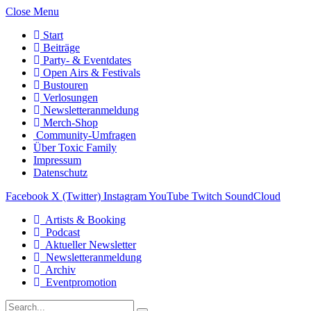
Close Menu
Start
Beiträge
Party- & Eventdates
Open Airs & Festivals
Bustouren
Verlosungen
Newsletteranmeldung
Merch-Shop
Community-Umfragen
Über Toxic Family
Impressum
Datenschutz
Facebook
X (Twitter)
Instagram
YouTube
Twitch
SoundCloud
Artists & Booking
Podcast
Aktueller Newsletter
Newsletteranmeldung
Archiv
Eventpromotion