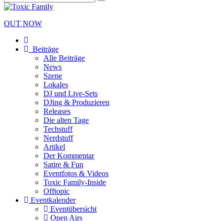
OUT NOW
Beiträge
Alle Beiträge
News
Szene
Lokales
DJ und Live-Sets
DJing & Produzieren
Releases
Die alten Tage
Techstuff
Nerdstuff
Artikel
Der Kommentar
Satire & Fun
Eventfotos & Videos
Toxic Family-Inside
Offtopic
Eventkalender
Eventübersicht
Open Airs