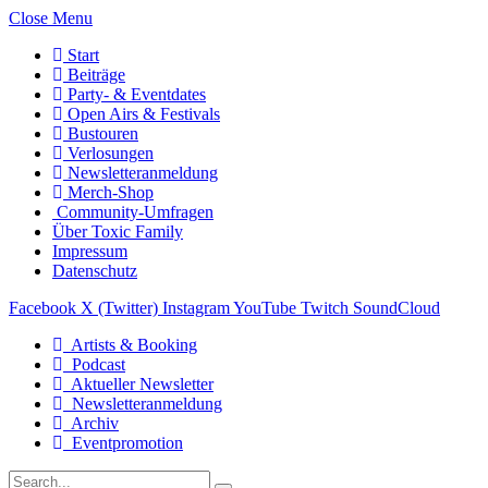
Close Menu
Start
Beiträge
Party- & Eventdates
Open Airs & Festivals
Bustouren
Verlosungen
Newsletteranmeldung
Merch-Shop
Community-Umfragen
Über Toxic Family
Impressum
Datenschutz
Facebook
X (Twitter)
Instagram
YouTube
Twitch
SoundCloud
Artists & Booking
Podcast
Aktueller Newsletter
Newsletteranmeldung
Archiv
Eventpromotion