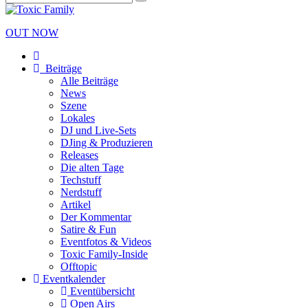
OUT NOW
Beiträge
Alle Beiträge
News
Szene
Lokales
DJ und Live-Sets
DJing & Produzieren
Releases
Die alten Tage
Techstuff
Nerdstuff
Artikel
Der Kommentar
Satire & Fun
Eventfotos & Videos
Toxic Family-Inside
Offtopic
Eventkalender
Eventübersicht
Open Airs