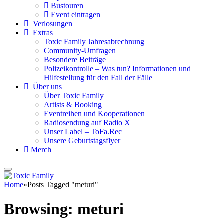
Bustouren
Event eintragen
Verlosungen
Extras
Toxic Family Jahresabrechnung
Community-Umfragen
Besondere Beiträge
Polizeikontrolle – Was tun? Informationen und
Hilfestellung für den Fall der Fälle
Über uns
Über Toxic Family
Artists & Booking
Eventreihen und Kooperationen
Radiosendung auf Radio X
Unser Label – ToFa.Rec
Unsere Geburtstagsflyer
Merch
Home
»
Posts Tagged "meturi"
Browsing:
meturi