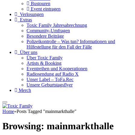
Bustouren
Event eintragen
Verlosungen
Extras
Toxic Family Jahresabrechnung
Community-Umfragen
Besondere Beiträge
Polizeikontrolle – Was tun? Informationen und
Hilfestellung für den Fall der Fälle
Über uns
Über Toxic Family
Artists & Booking
Eventreihen und Kooperationen
Radiosendung auf Radio X
Unser Label – ToFa.Rec
Unsere Geburtstagsflyer
Merch
Home
»
Posts Tagged "mainmarkthalle"
Browsing:
mainmarkthalle