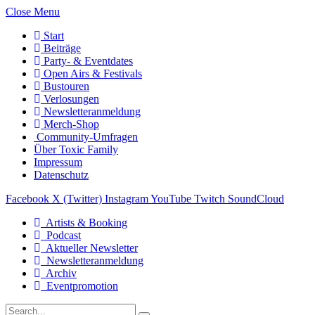
Close Menu
Start
Beiträge
Party- & Eventdates
Open Airs & Festivals
Bustouren
Verlosungen
Newsletteranmeldung
Merch-Shop
Community-Umfragen
Über Toxic Family
Impressum
Datenschutz
Facebook
X (Twitter)
Instagram
YouTube
Twitch
SoundCloud
Artists & Booking
Podcast
Aktueller Newsletter
Newsletteranmeldung
Archiv
Eventpromotion