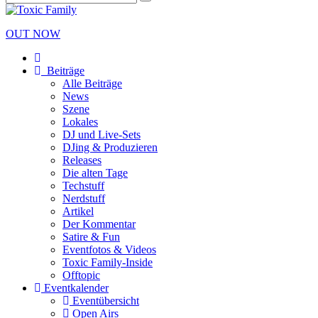
OUT NOW
Beiträge
Alle Beiträge
News
Szene
Lokales
DJ und Live-Sets
DJing & Produzieren
Releases
Die alten Tage
Techstuff
Nerdstuff
Artikel
Der Kommentar
Satire & Fun
Eventfotos & Videos
Toxic Family-Inside
Offtopic
Eventkalender
Eventübersicht
Open Airs