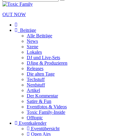
OUT NOW
Beiträge
Alle Beiträge
News
Szene
Lokales
DJ und Live-Sets
DJing & Produzieren
Releases
Die alten Tage
Techstuff
Nerdstuff
Artikel
Der Kommentar
Satire & Fun
Eventfotos & Videos
Toxic Family-Inside
Offtopic
Eventkalender
Eventübersicht
Open Airs