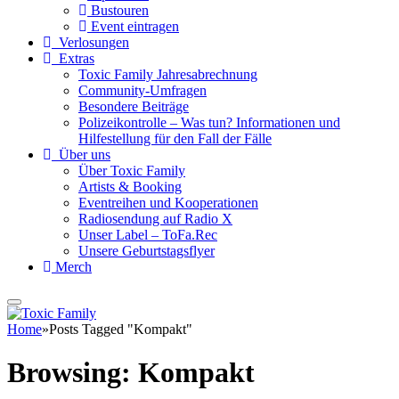
Bustouren
Event eintragen
Verlosungen
Extras
Toxic Family Jahresabrechnung
Community-Umfragen
Besondere Beiträge
Polizeikontrolle – Was tun? Informationen und
Hilfestellung für den Fall der Fälle
Über uns
Über Toxic Family
Artists & Booking
Eventreihen und Kooperationen
Radiosendung auf Radio X
Unser Label – ToFa.Rec
Unsere Geburtstagsflyer
Merch
Home
»
Posts Tagged "Kompakt"
Browsing:
Kompakt