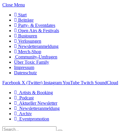
Close Menu
Start
Beiträge
Party- & Eventdates
Open Airs & Festivals
Bustouren
Verlosungen
Newsletteranmeldung
Merch-Shop
Community-Umfragen
Über Toxic Family
Impressum
Datenschutz
Facebook
X (Twitter)
Instagram
YouTube
Twitch
SoundCloud
Artists & Booking
Podcast
Aktueller Newsletter
Newsletteranmeldung
Archiv
Eventpromotion