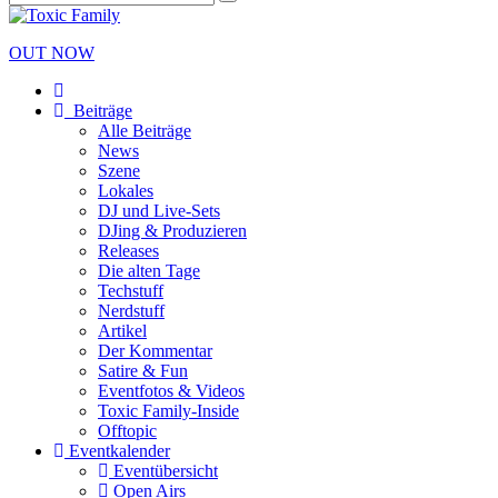
OUT NOW
Beiträge
Alle Beiträge
News
Szene
Lokales
DJ und Live-Sets
DJing & Produzieren
Releases
Die alten Tage
Techstuff
Nerdstuff
Artikel
Der Kommentar
Satire & Fun
Eventfotos & Videos
Toxic Family-Inside
Offtopic
Eventkalender
Eventübersicht
Open Airs