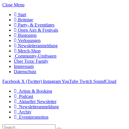
Close Menu
Start
Beiträge
Party- & Eventdates
Open Airs & Festivals
Bustouren
Verlosungen
Newsletteranmeldung
Merch-Shop
Community-Umfragen
Über Toxic Family
Impressum
Datenschutz
Facebook
X (Twitter)
Instagram
YouTube
Twitch
SoundCloud
Artists & Booking
Podcast
Aktueller Newsletter
Newsletteranmeldung
Archiv
Eventpromotion