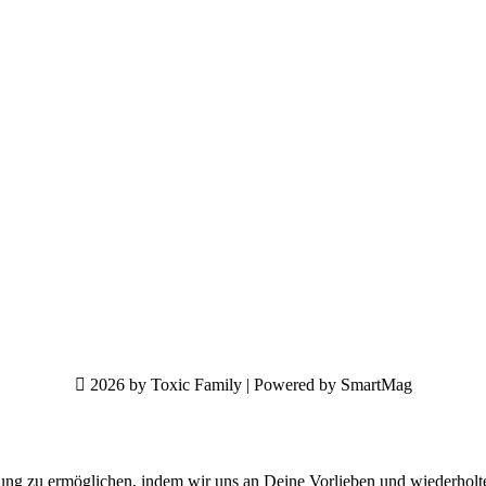
2026 by Toxic Family | Powered by SmartMag
ung zu ermöglichen, indem wir uns an Deine Vorlieben und wiederholt