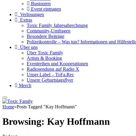
Bustouren
Event eintragen
Verlosungen
Extras
Toxic Family Jahresabrechnung
Community-Umfragen
Besondere Beiträge
Polizeikontrolle – Was tun? Informationen und Hilfestellu
Über uns
Über Toxic Family
Artists & Booking
Eventreihen und Kooperationen
Radiosendung auf Radio X
Unser Label – ToFa.Rec
Unsere Geburtstagsflyer
Merch
Home
»
Posts Tagged "Kay Hoffmann"
Browsing:
Kay Hoffmann