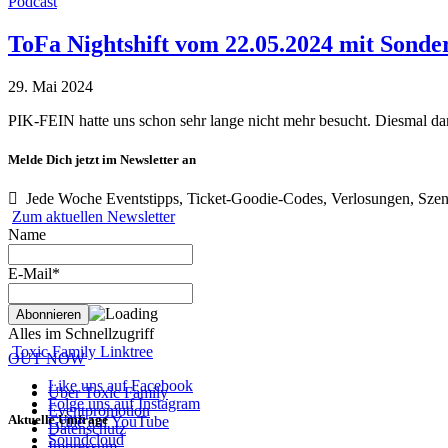
Podcast
ToFa Nightshift vom 22.05.2024 mit Sond
29. Mai 2024
PIK-FEIN hatte uns schon sehr lange nicht mehr besucht. Diesmal d
Melde Dich jetzt im Newsletter an
Jede Woche Eventstipps, Ticket-Goodie-Codes, Verlosungen, Szen
Zum aktuellen Newsletter
Name
E-Mail*
Alles im Schnellzugriff
Toxic Family Linktree
OUT NOW
Like uns auf Facebook
Über Toxic Family
Folge uns auf Instagram
Eventpromotion
Aktuelle Umfrage
Grille auf YouTube
Datenschutz
Soundcloud
Impressum