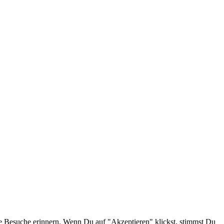
e Besuche erinnern. Wenn Du auf "Akzeptieren" klickst, stimmst Du