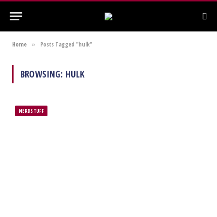
Home
Posts Tagged "hulk"
»
BROWSING:
HULK
NERDSTUFF