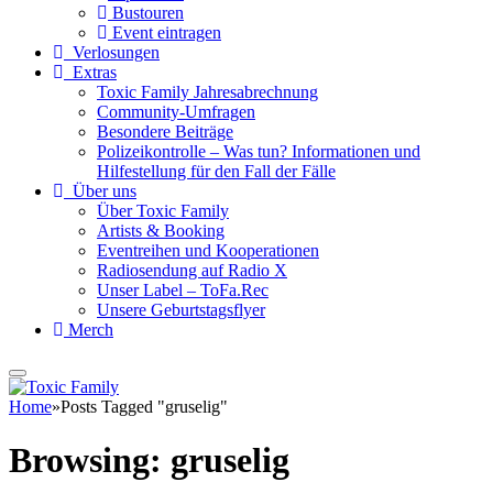
Bustouren
Event eintragen
Verlosungen
Extras
Toxic Family Jahresabrechnung
Community-Umfragen
Besondere Beiträge
Polizeikontrolle – Was tun? Informationen und
Hilfestellung für den Fall der Fälle
Über uns
Über Toxic Family
Artists & Booking
Eventreihen und Kooperationen
Radiosendung auf Radio X
Unser Label – ToFa.Rec
Unsere Geburtstagsflyer
Merch
Home
»
Posts Tagged "gruselig"
Browsing:
gruselig