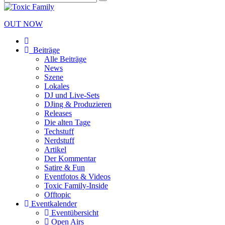
OUT NOW
Beiträge
Alle Beiträge
News
Szene
Lokales
DJ und Live-Sets
DJing & Produzieren
Releases
Die alten Tage
Techstuff
Nerdstuff
Artikel
Der Kommentar
Satire & Fun
Eventfotos & Videos
Toxic Family-Inside
Offtopic
Eventkalender
Eventübersicht
Open Airs