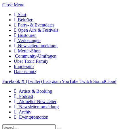
Close Menu
Start
Beiträge
Party- & Eventdates
Open Airs & Festivals
Bustouren
Verlosungen
Newsletteranmeldung
Merch-Shop
Community-Umfragen
Über Toxic Family
Impressum
Datenschutz
Facebook
X (Twitter)
Instagram
YouTube
Twitch
SoundCloud
Artists & Booking
Podcast
Aktueller Newsletter
Newsletteranmeldung
Archiv
Eventpromotion