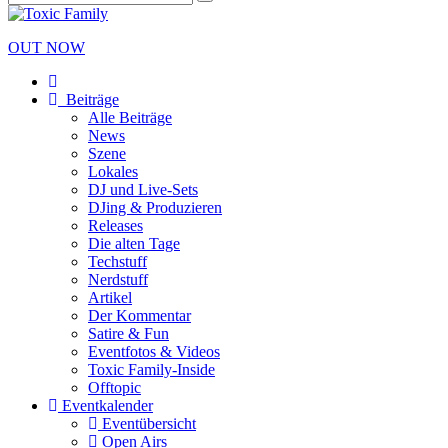
OUT NOW
Beiträge
Alle Beiträge
News
Szene
Lokales
DJ und Live-Sets
DJing & Produzieren
Releases
Die alten Tage
Techstuff
Nerdstuff
Artikel
Der Kommentar
Satire & Fun
Eventfotos & Videos
Toxic Family-Inside
Offtopic
Eventkalender
Eventübersicht
Open Airs