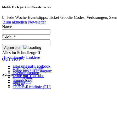
Melde Dich jetzt im Newsletter an
Jede Woche Eventstipps, Ticket-Goodie-Codes, Verlosungen, Szen
Zum aktuellen Newsletter
Name
E-Mail*
Alles im Schnellzugriff
Toxic Family Linktree
OUT NOW
Like uns auf Facebook
Über Toxic Family
Folge uns auf Instagram
Eventpromotion
Aktuelle Umfrage
Grille auf YouTube
Datenschutz
Soundcloud
Impressum
Twitch
Cookie-Richtlinie (EU)