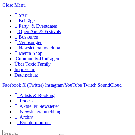
Close Menu
Start
Beiträge
Party- & Eventdates
Open Airs & Festivals
Bustouren
Verlosungen
Newsletteranmeldung
Merch-Shop
Community-Umfragen
Über Toxic Family
Impressum
Datenschutz
Facebook
X (Twitter)
Instagram
YouTube
Twitch
SoundCloud
Artists & Booking
Podcast
Aktueller Newsletter
Newsletteranmeldung
Archiv
Eventpromotion