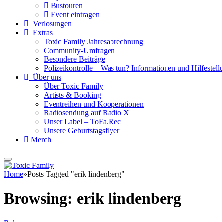
Bustouren
Event eintragen
Verlosungen
Extras
Toxic Family Jahresabrechnung
Community-Umfragen
Besondere Beiträge
Polizeikontrolle – Was tun? Informationen und Hilfestellu
Über uns
Über Toxic Family
Artists & Booking
Eventreihen und Kooperationen
Radiosendung auf Radio X
Unser Label – ToFa.Rec
Unsere Geburtstagsflyer
Merch
Home
»
Posts Tagged "erik lindenberg"
Browsing:
erik lindenberg