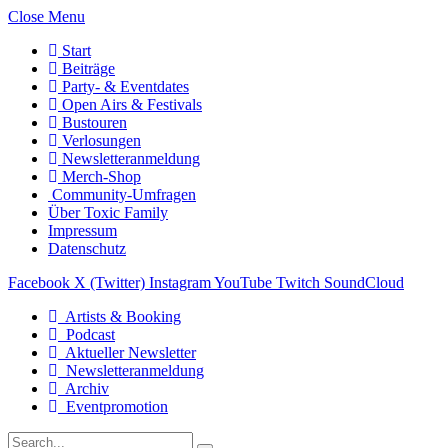
Close Menu
Start
Beiträge
Party- & Eventdates
Open Airs & Festivals
Bustouren
Verlosungen
Newsletteranmeldung
Merch-Shop
Community-Umfragen
Über Toxic Family
Impressum
Datenschutz
Facebook
X (Twitter)
Instagram
YouTube
Twitch
SoundCloud
Artists & Booking
Podcast
Aktueller Newsletter
Newsletteranmeldung
Archiv
Eventpromotion