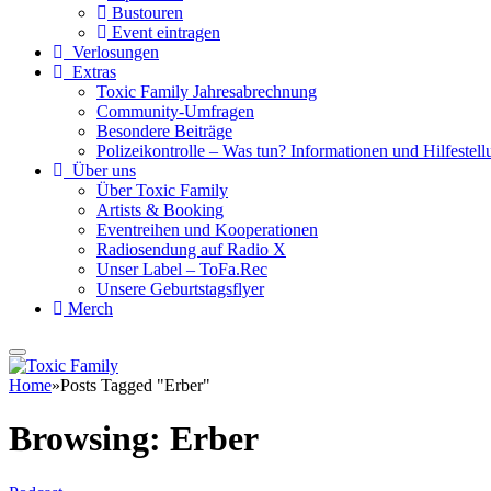
Bustouren
Event eintragen
Verlosungen
Extras
Toxic Family Jahresabrechnung
Community-Umfragen
Besondere Beiträge
Polizeikontrolle – Was tun? Informationen und Hilfestellu
Über uns
Über Toxic Family
Artists & Booking
Eventreihen und Kooperationen
Radiosendung auf Radio X
Unser Label – ToFa.Rec
Unsere Geburtstagsflyer
Merch
Home
»
Posts Tagged "Erber"
Browsing:
Erber