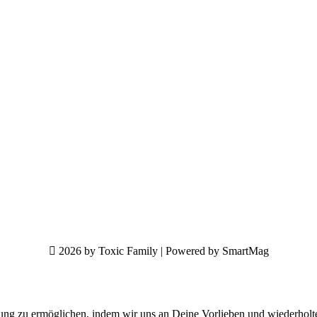
2026 by Toxic Family | Powered by SmartMag
ung zu ermöglichen, indem wir uns an Deine Vorlieben und wiederholt