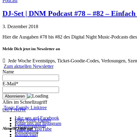
Podcast
DJ-Set | DNM Podcast #78 – #82 – Einfach
3. Dezember 2018
Hier die Ausgaben #78 bis #82 des Digital Night Music-Podcasts di
Melde Dich jetzt im Newsletter an
Jede Woche Eventstipps, Ticket-Goodie-Codes, Verlosungen, Szen
Zum aktuellen Newsletter
Name
E-Mail*
Alles im Schnellzugriff
Toxic Family Linktree
OUT NOW
Like uns auf Facebook
Über Toxic Family
Folge uns auf Instagram
Eventpromotion
Aktuelle Umfrage
Grille auf YouTube
Datenschutz
Soundcloud
Impressum