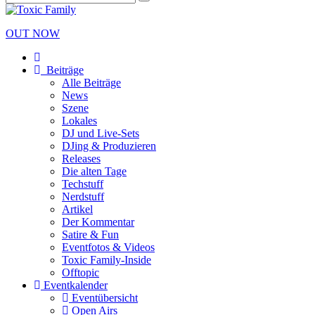
OUT NOW
Beiträge
Alle Beiträge
News
Szene
Lokales
DJ und Live-Sets
DJing & Produzieren
Releases
Die alten Tage
Techstuff
Nerdstuff
Artikel
Der Kommentar
Satire & Fun
Eventfotos & Videos
Toxic Family-Inside
Offtopic
Eventkalender
Eventübersicht
Open Airs