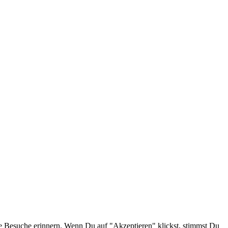
e Besuche erinnern. Wenn Du auf "Akzeptieren" klickst, stimmst Du