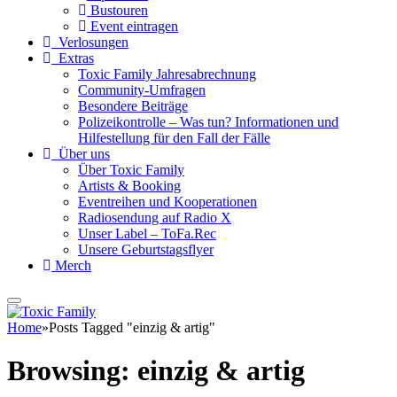
Bustouren
Event eintragen
Verlosungen
Extras
Toxic Family Jahresabrechnung
Community-Umfragen
Besondere Beiträge
Polizeikontrolle – Was tun? Informationen und
Hilfestellung für den Fall der Fälle
Über uns
Über Toxic Family
Artists & Booking
Eventreihen und Kooperationen
Radiosendung auf Radio X
Unser Label – ToFa.Rec
Unsere Geburtstagsflyer
Merch
Home
»
Posts Tagged "einzig & artig"
Browsing:
einzig & artig