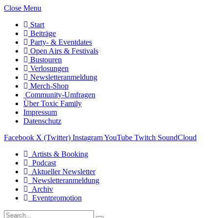
Close Menu
Start
Beiträge
Party- & Eventdates
Open Airs & Festivals
Bustouren
Verlosungen
Newsletteranmeldung
Merch-Shop
Community-Umfragen
Über Toxic Family
Impressum
Datenschutz
Facebook
X (Twitter)
Instagram
YouTube
Twitch
SoundCloud
Artists & Booking
Podcast
Aktueller Newsletter
Newsletteranmeldung
Archiv
Eventpromotion