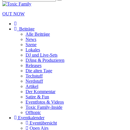
OUT NOW
Beiträge
Alle Beiträge
News
Szene
Lokales
DJ und Live-Sets
DJing & Produzieren
Releases
Die alten Tage
Techstuff
Nerdstuff
Artikel
Der Kommentar
Satire & Fun
Eventfotos & Videos
Toxic Family-Inside
Offtopic
Eventkalender
Eventübersicht
Open Airs