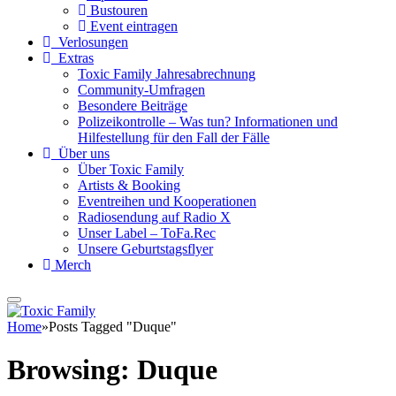
Bustouren
Event eintragen
Verlosungen
Extras
Toxic Family Jahresabrechnung
Community-Umfragen
Besondere Beiträge
Polizeikontrolle – Was tun? Informationen und
Hilfestellung für den Fall der Fälle
Über uns
Über Toxic Family
Artists & Booking
Eventreihen und Kooperationen
Radiosendung auf Radio X
Unser Label – ToFa.Rec
Unsere Geburtstagsflyer
Merch
Home
»
Posts Tagged "Duque"
Browsing:
Duque