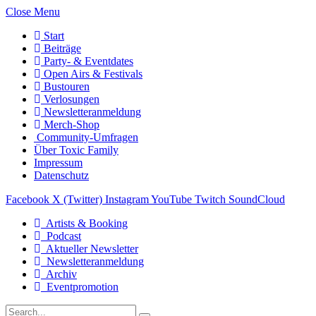
Close Menu
Start
Beiträge
Party- & Eventdates
Open Airs & Festivals
Bustouren
Verlosungen
Newsletteranmeldung
Merch-Shop
Community-Umfragen
Über Toxic Family
Impressum
Datenschutz
Facebook
X (Twitter)
Instagram
YouTube
Twitch
SoundCloud
Artists & Booking
Podcast
Aktueller Newsletter
Newsletteranmeldung
Archiv
Eventpromotion