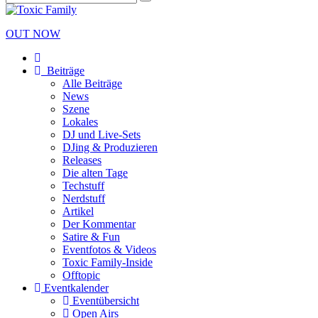
OUT NOW
Beiträge
Alle Beiträge
News
Szene
Lokales
DJ und Live-Sets
DJing & Produzieren
Releases
Die alten Tage
Techstuff
Nerdstuff
Artikel
Der Kommentar
Satire & Fun
Eventfotos & Videos
Toxic Family-Inside
Offtopic
Eventkalender
Eventübersicht
Open Airs