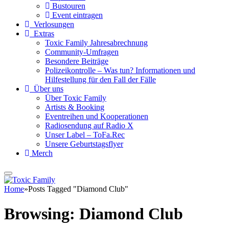
Bustouren
Event eintragen
Verlosungen
Extras
Toxic Family Jahresabrechnung
Community-Umfragen
Besondere Beiträge
Polizeikontrolle – Was tun? Informationen und
Hilfestellung für den Fall der Fälle
Über uns
Über Toxic Family
Artists & Booking
Eventreihen und Kooperationen
Radiosendung auf Radio X
Unser Label – ToFa.Rec
Unsere Geburtstagsflyer
Merch
Home
»
Posts Tagged "Diamond Club"
Browsing:
Diamond Club