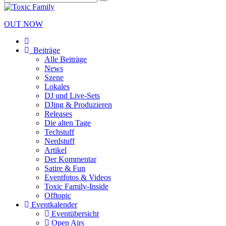
OUT NOW
Beiträge
Alle Beiträge
News
Szene
Lokales
DJ und Live-Sets
DJing & Produzieren
Releases
Die alten Tage
Techstuff
Nerdstuff
Artikel
Der Kommentar
Satire & Fun
Eventfotos & Videos
Toxic Family-Inside
Offtopic
Eventkalender
Eventübersicht
Open Airs