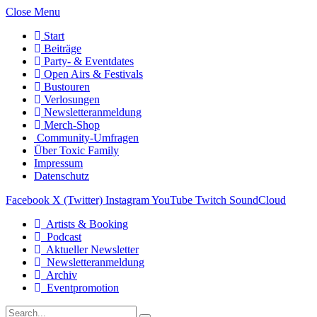
Close Menu
Start
Beiträge
Party- & Eventdates
Open Airs & Festivals
Bustouren
Verlosungen
Newsletteranmeldung
Merch-Shop
Community-Umfragen
Über Toxic Family
Impressum
Datenschutz
Facebook
X (Twitter)
Instagram
YouTube
Twitch
SoundCloud
Artists & Booking
Podcast
Aktueller Newsletter
Newsletteranmeldung
Archiv
Eventpromotion