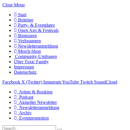
Close Menu
Start
Beiträge
Party- & Eventdates
Open Airs & Festivals
Bustouren
Verlosungen
Newsletteranmeldung
Merch-Shop
Community-Umfragen
Über Toxic Family
Impressum
Datenschutz
Facebook
X (Twitter)
Instagram
YouTube
Twitch
SoundCloud
Artists & Booking
Podcast
Aktueller Newsletter
Newsletteranmeldung
Archiv
Eventpromotion