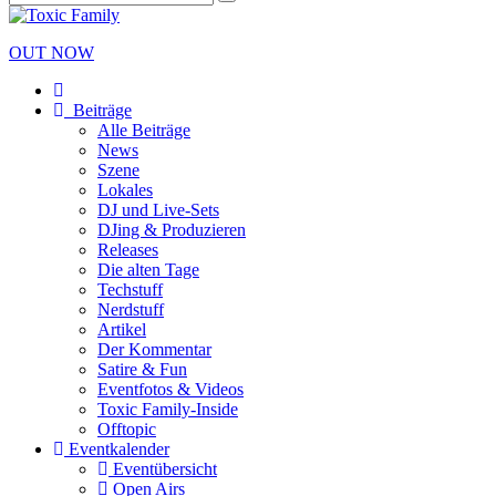
OUT NOW
Beiträge
Alle Beiträge
News
Szene
Lokales
DJ und Live-Sets
DJing & Produzieren
Releases
Die alten Tage
Techstuff
Nerdstuff
Artikel
Der Kommentar
Satire & Fun
Eventfotos & Videos
Toxic Family-Inside
Offtopic
Eventkalender
Eventübersicht
Open Airs