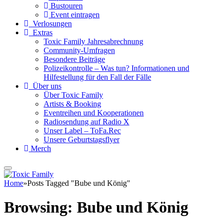
Bustouren
Event eintragen
Verlosungen
Extras
Toxic Family Jahresabrechnung
Community-Umfragen
Besondere Beiträge
Polizeikontrolle – Was tun? Informationen und
Hilfestellung für den Fall der Fälle
Über uns
Über Toxic Family
Artists & Booking
Eventreihen und Kooperationen
Radiosendung auf Radio X
Unser Label – ToFa.Rec
Unsere Geburtstagsflyer
Merch
Home
»
Posts Tagged "Bube und König"
Browsing:
Bube und König