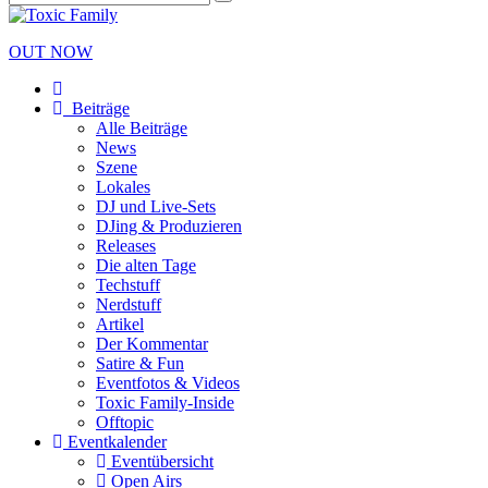
OUT NOW
Beiträge
Alle Beiträge
News
Szene
Lokales
DJ und Live-Sets
DJing & Produzieren
Releases
Die alten Tage
Techstuff
Nerdstuff
Artikel
Der Kommentar
Satire & Fun
Eventfotos & Videos
Toxic Family-Inside
Offtopic
Eventkalender
Eventübersicht
Open Airs