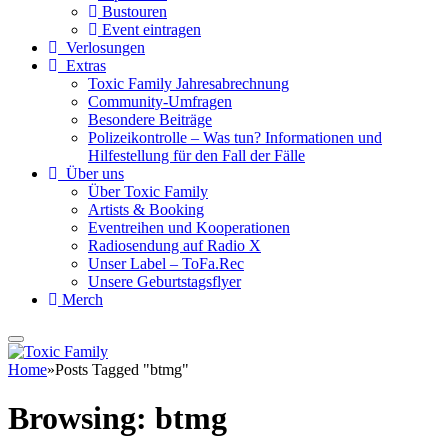
Bustouren
Event eintragen
Verlosungen
Extras
Toxic Family Jahresabrechnung
Community-Umfragen
Besondere Beiträge
Polizeikontrolle – Was tun? Informationen und
Hilfestellung für den Fall der Fälle
Über uns
Über Toxic Family
Artists & Booking
Eventreihen und Kooperationen
Radiosendung auf Radio X
Unser Label – ToFa.Rec
Unsere Geburtstagsflyer
Merch
Home
»
Posts Tagged "btmg"
Browsing:
btmg