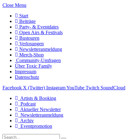
Close Menu
Start
Beiträge
Party- & Eventdates
Open Airs & Festivals
Bustouren
Verlosungen
Newsletteranmeldung
Merch-Shop
Community-Umfragen
Über Toxic Family
Impressum
Datenschutz
Facebook
X (Twitter)
Instagram
YouTube
Twitch
SoundCloud
Artists & Booking
Podcast
Aktueller Newsletter
Newsletteranmeldung
Archiv
Eventpromotion