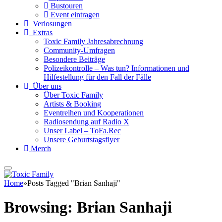
Bustouren
Event eintragen
Verlosungen
Extras
Toxic Family Jahresabrechnung
Community-Umfragen
Besondere Beiträge
Polizeikontrolle – Was tun? Informationen und
Hilfestellung für den Fall der Fälle
Über uns
Über Toxic Family
Artists & Booking
Eventreihen und Kooperationen
Radiosendung auf Radio X
Unser Label – ToFa.Rec
Unsere Geburtstagsflyer
Merch
Home
»
Posts Tagged "Brian Sanhaji"
Browsing:
Brian Sanhaji