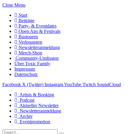
Close Menu
Start
Beiträge
Party- & Eventdates
Open Airs & Festivals
Bustouren
Verlosungen
Newsletteranmeldung
Merch-Shop
Community-Umfragen
Über Toxic Family
Impressum
Datenschutz
Facebook
X (Twitter)
Instagram
YouTube
Twitch
SoundCloud
Artists & Booking
Podcast
Aktueller Newsletter
Newsletteranmeldung
Archiv
Eventpromotion