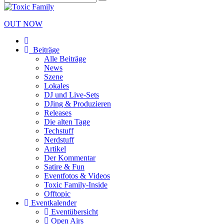
OUT NOW
Beiträge
Alle Beiträge
News
Szene
Lokales
DJ und Live-Sets
DJing & Produzieren
Releases
Die alten Tage
Techstuff
Nerdstuff
Artikel
Der Kommentar
Satire & Fun
Eventfotos & Videos
Toxic Family-Inside
Offtopic
Eventkalender
Eventübersicht
Open Airs