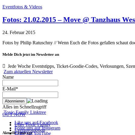
Eventfotos & Videos
Fotos: 21.02.2015 – Move @ Tanzhaus Wes
24. Februar 2015
Fotos by Philip Ratuschny // Wenn Euch die Fotos gefallen schaut d
Melde Dich jetzt im Newsletter an
Jede Woche Eventstipps, Ticket-Goodie-Codes, Verlosungen, Szen
Zum aktuellen Newsletter
Name
E-Mail*
Alles im Schnellzugriff
Toxic Family Linktree
OUT NOW
Like uns auf Facebook
Über Toxic Family
Folge uns auf Instagram
Eventpromotion
Aktuelle Umfrage
Grille auf YouTube