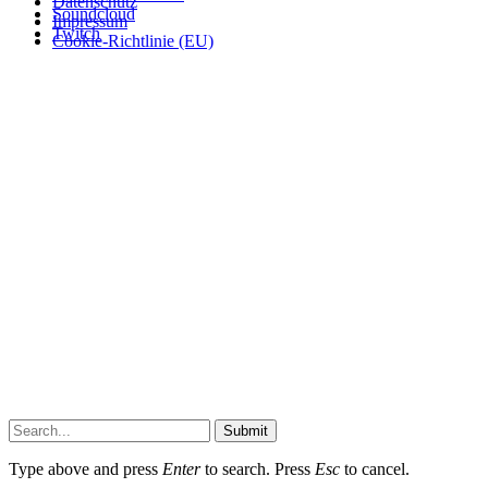
Datenschutz
Soundcloud
Impressum
Twitch
Cookie-Richtlinie (EU)
Submit
Type above and press
Enter
to search. Press
Esc
to cancel.