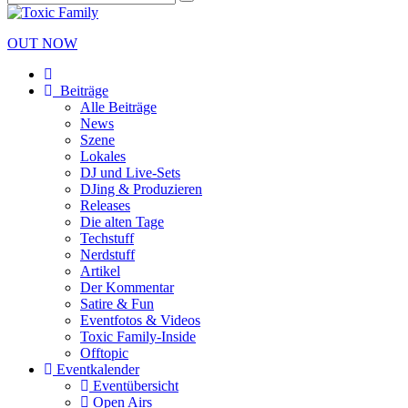
OUT NOW
Beiträge
Alle Beiträge
News
Szene
Lokales
DJ und Live-Sets
DJing & Produzieren
Releases
Die alten Tage
Techstuff
Nerdstuff
Artikel
Der Kommentar
Satire & Fun
Eventfotos & Videos
Toxic Family-Inside
Offtopic
Eventkalender
Eventübersicht
Open Airs