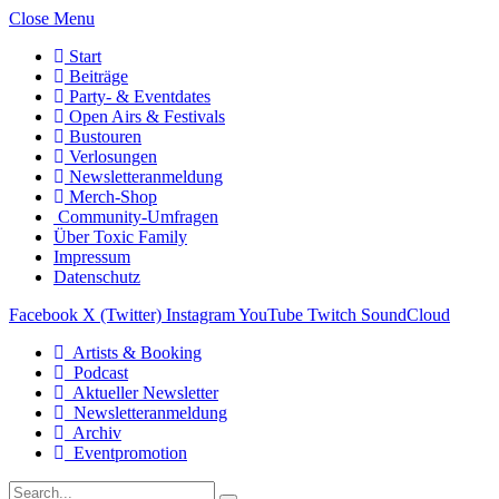
Close Menu
Start
Beiträge
Party- & Eventdates
Open Airs & Festivals
Bustouren
Verlosungen
Newsletteranmeldung
Merch-Shop
Community-Umfragen
Über Toxic Family
Impressum
Datenschutz
Facebook
X (Twitter)
Instagram
YouTube
Twitch
SoundCloud
Artists & Booking
Podcast
Aktueller Newsletter
Newsletteranmeldung
Archiv
Eventpromotion