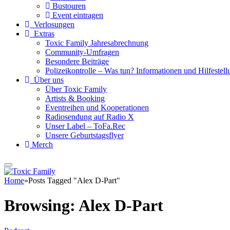
Bustouren
Event eintragen
Verlosungen
Extras
Toxic Family Jahresabrechnung
Community-Umfragen
Besondere Beiträge
Polizeikontrolle – Was tun? Informationen und Hilfestellu
Über uns
Über Toxic Family
Artists & Booking
Eventreihen und Kooperationen
Radiosendung auf Radio X
Unser Label – ToFa.Rec
Unsere Geburtstagsflyer
Merch
Home
»
Posts Tagged "Alex D-Part"
Browsing:
Alex D-Part