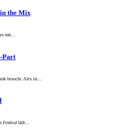
 in the Mix
 es mit…
D-Part
sik besucht. Alex ist…
l
s Festival lädt…