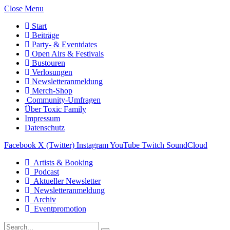
Close Menu
Start
Beiträge
Party- & Eventdates
Open Airs & Festivals
Bustouren
Verlosungen
Newsletteranmeldung
Merch-Shop
Community-Umfragen
Über Toxic Family
Impressum
Datenschutz
Facebook
X (Twitter)
Instagram
YouTube
Twitch
SoundCloud
Artists & Booking
Podcast
Aktueller Newsletter
Newsletteranmeldung
Archiv
Eventpromotion