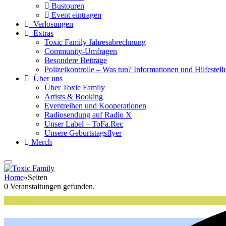
Bustouren
Event eintragen
Verlosungen
Extras
Toxic Family Jahresabrechnung
Community-Umfragen
Besondere Beiträge
Polizeikontrolle – Was tun? Informationen und Hilfestellu
Über uns
Über Toxic Family
Artists & Booking
Eventreihen und Kooperationen
Radiosendung auf Radio X
Unser Label – ToFa.Rec
Unsere Geburtstagsflyer
Merch
Home
»
Seiten
0 Veranstaltungen gefunden.