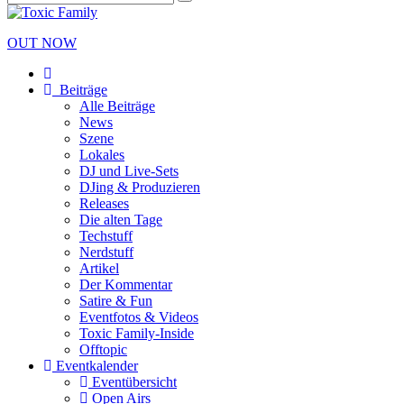
OUT NOW
Beiträge
Alle Beiträge
News
Szene
Lokales
DJ und Live-Sets
DJing & Produzieren
Releases
Die alten Tage
Techstuff
Nerdstuff
Artikel
Der Kommentar
Satire & Fun
Eventfotos & Videos
Toxic Family-Inside
Offtopic
Eventkalender
Eventübersicht
Open Airs