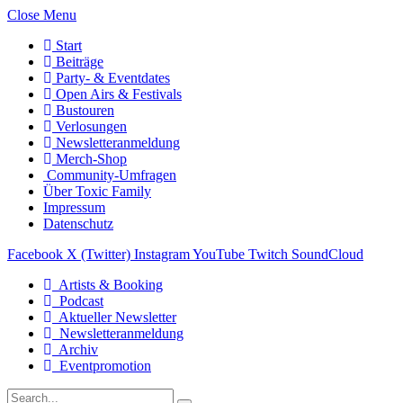
Close Menu
Start
Beiträge
Party- & Eventdates
Open Airs & Festivals
Bustouren
Verlosungen
Newsletteranmeldung
Merch-Shop
Community-Umfragen
Über Toxic Family
Impressum
Datenschutz
Facebook
X (Twitter)
Instagram
YouTube
Twitch
SoundCloud
Artists & Booking
Podcast
Aktueller Newsletter
Newsletteranmeldung
Archiv
Eventpromotion