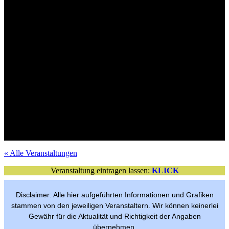
Mit Verlosungsaktion
Tickets im VVK
Mit Verlosungsaktion
Tickets im VVK
Tickets im VVK
Mit Verlosungsaktion
Mit Verlosungsaktion
Tickets im VVK
Mit Verlosungsaktion
VVK-Tickets
Mit Verlosungsaktion
Tickets im VVK
Mit Verlosungsaktion
Tickets im VVK
Tickets im VVK
Mit Verlosungsaktion
Mit Verlosungsaktion
Tickets im VVK
Freier Eintritt
per Anmeldung
« Alle Veranstaltungen
Veranstaltung eintragen lassen:
KLICK
Disclaimer: Alle hier aufgeführten Informationen und Grafiken
stammen von den jeweiligen Veranstaltern. Wir können keinerlei
Gewähr für die Aktualität und Richtigkeit der Angaben
übernehmen.