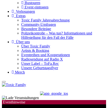
Bustouren
Event eintragen
Verlosungen
Extras
Toxic Family Jahresabrechnung
Community-Umfragen
Besondere Beiträge
Polizeikontrolle – Was tun? Informationen und
Hilfestellung für den Fall der Fälle
Über uns
Über Toxic Family
Artists & Booking
Eventreihen und Kooperationen
Radiosendung auf Radio X
Unser Label – ToFa.Rec
Unsere Geburtstagsflyer
Merch
Eventhinweise