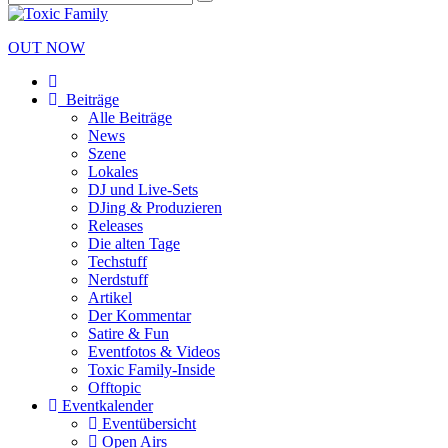
OUT NOW
Beiträge
Alle Beiträge
News
Szene
Lokales
DJ und Live-Sets
DJing & Produzieren
Releases
Die alten Tage
Techstuff
Nerdstuff
Artikel
Der Kommentar
Satire & Fun
Eventfotos & Videos
Toxic Family-Inside
Offtopic
Eventkalender
Eventübersicht
Open Airs