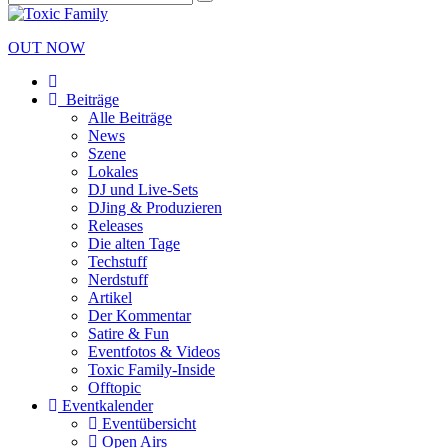
OUT NOW
Beiträge
Alle Beiträge
News
Szene
Lokales
DJ und Live-Sets
DJing & Produzieren
Releases
Die alten Tage
Techstuff
Nerdstuff
Artikel
Der Kommentar
Satire & Fun
Eventfotos & Videos
Toxic Family-Inside
Offtopic
Eventkalender
Eventübersicht
Open Airs