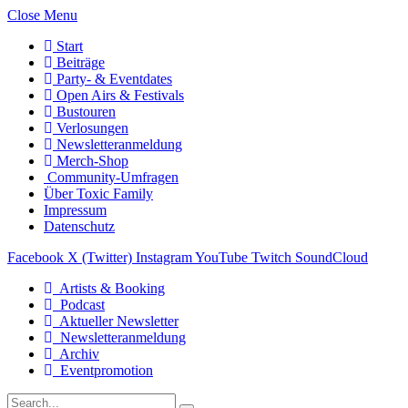
Close Menu
Start
Beiträge
Party- & Eventdates
Open Airs & Festivals
Bustouren
Verlosungen
Newsletteranmeldung
Merch-Shop
Community-Umfragen
Über Toxic Family
Impressum
Datenschutz
Facebook
X (Twitter)
Instagram
YouTube
Twitch
SoundCloud
Artists & Booking
Podcast
Aktueller Newsletter
Newsletteranmeldung
Archiv
Eventpromotion