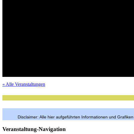
Tickets im VVK
Mit Verlosungsaktion
Tickets im VVK
Tickets im VVK
Mit Verlosungsaktion
Mit Verlosungsaktion
Tickets im VVK
Mit Verlosungsaktion
VVK-Tickets
Mit Verlosungsaktion
Tickets im VVK
Mit Verlosungsaktion
Tickets im VVK
Tickets im VVK
Mit Verlosungsaktion
Mit Verlosungsaktion
Tickets im VVK
Freier Eintritt
per Anmeldung
« Alle Veranstaltungen
Disclaimer: Alle hier aufgeführten Informationen und Grafike
Veranstaltung-Navigation