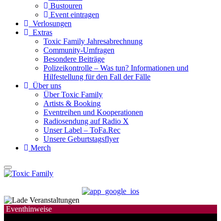
Bustouren
Event eintragen
Verlosungen
Extras
Toxic Family Jahresabrechnung
Community-Umfragen
Besondere Beiträge
Polizeikontrolle – Was tun? Informationen und
Hilfestellung für den Fall der Fälle
Über uns
Über Toxic Family
Artists & Booking
Eventreihen und Kooperationen
Radiosendung auf Radio X
Unser Label – ToFa.Rec
Unsere Geburtstagsflyer
Merch
Eventhinweise