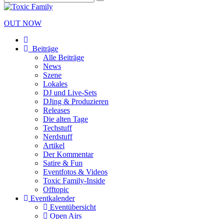
OUT NOW
Beiträge
Alle Beiträge
News
Szene
Lokales
DJ und Live-Sets
DJing & Produzieren
Releases
Die alten Tage
Techstuff
Nerdstuff
Artikel
Der Kommentar
Satire & Fun
Eventfotos & Videos
Toxic Family-Inside
Offtopic
Eventkalender
Eventübersicht
Open Airs