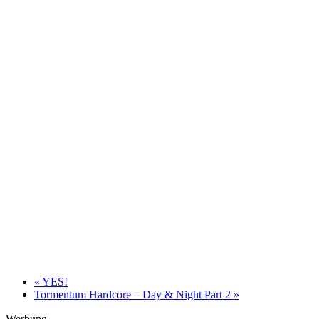
«
YES!
Tormentum Hardcore – Day & Night Part 2
»
Werbung