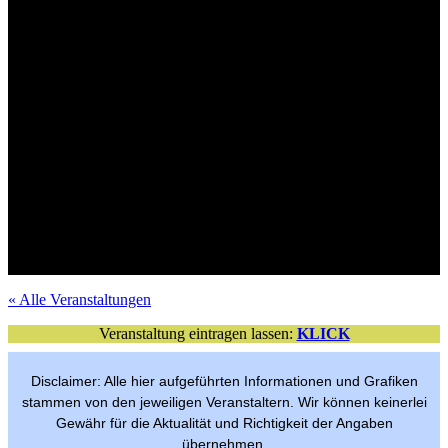
Mit Verlosungsaktion
Tickets im VVK
Mit Verlosungsaktion
Tickets im VVK
Tickets im VVK
Mit Verlosungsaktion
Mit Verlosungsaktion
Tickets im VVK
Mit Verlosungsaktion
VVK-Tickets
Mit Verlosungsaktion
Tickets im VVK
Mit Verlosungsaktion
Tickets im VVK
Tickets im VVK
Mit Verlosungsaktion
Mit Verlosungsaktion
Tickets im VVK
Freier Eintritt
per Anmeldung
« Alle Veranstaltungen
Veranstaltung eintragen lassen:
KLICK
Disclaimer: Alle hier aufgeführten Informationen und Grafiken
stammen von den jeweiligen Veranstaltern. Wir können keinerlei
Gewähr für die Aktualität und Richtigkeit der Angaben
übernehmen.