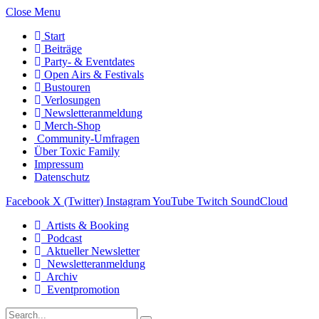
Close Menu
Start
Beiträge
Party- & Eventdates
Open Airs & Festivals
Bustouren
Verlosungen
Newsletteranmeldung
Merch-Shop
Community-Umfragen
Über Toxic Family
Impressum
Datenschutz
Facebook
X (Twitter)
Instagram
YouTube
Twitch
SoundCloud
Artists & Booking
Podcast
Aktueller Newsletter
Newsletteranmeldung
Archiv
Eventpromotion