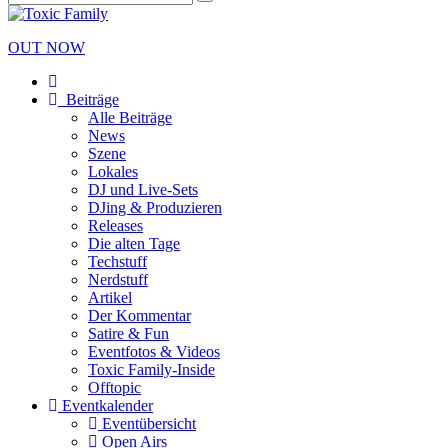
OUT NOW
Beiträge
Alle Beiträge
News
Szene
Lokales
DJ und Live-Sets
DJing & Produzieren
Releases
Die alten Tage
Techstuff
Nerdstuff
Artikel
Der Kommentar
Satire & Fun
Eventfotos & Videos
Toxic Family-Inside
Offtopic
Eventkalender
Eventübersicht
Open Airs