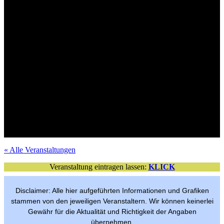
Mit Verlosungsaktion
Tickets im VVK
Mit Verlosungsaktion
Tickets im VVK
Tickets im VVK
Mit Verlosungsaktion
Mit Verlosungsaktion
Tickets im VVK
Mit Verlosungsaktion
VVK-Tickets
Mit Verlosungsaktion
Tickets im VVK
Mit Verlosungsaktion
Tickets im VVK
Tickets im VVK
Mit Verlosungsaktion
Mit Verlosungsaktion
Tickets im VVK
Freier Eintritt
per Anmeldung
« Alle Veranstaltungen
Veranstaltung eintragen lassen:
KLICK
Disclaimer: Alle hier aufgeführten Informationen und Grafiken
stammen von den jeweiligen Veranstaltern. Wir können keinerlei
Gewähr für die Aktualität und Richtigkeit der Angaben
übernehmen.