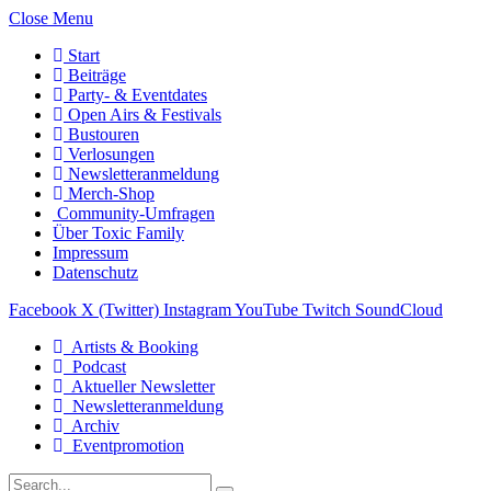
Close Menu
Start
Beiträge
Party- & Eventdates
Open Airs & Festivals
Bustouren
Verlosungen
Newsletteranmeldung
Merch-Shop
Community-Umfragen
Über Toxic Family
Impressum
Datenschutz
Facebook
X (Twitter)
Instagram
YouTube
Twitch
SoundCloud
Artists & Booking
Podcast
Aktueller Newsletter
Newsletteranmeldung
Archiv
Eventpromotion