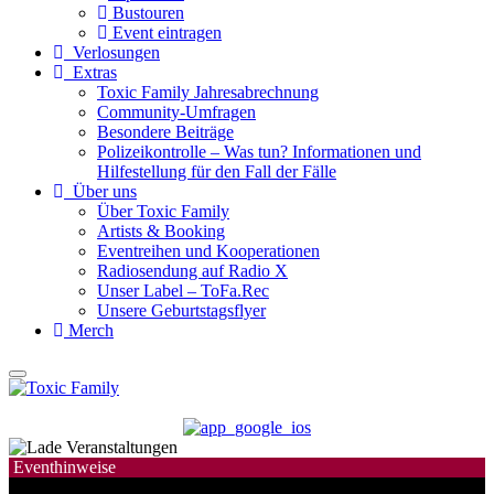
Bustouren
Event eintragen
Verlosungen
Extras
Toxic Family Jahresabrechnung
Community-Umfragen
Besondere Beiträge
Polizeikontrolle – Was tun? Informationen und
Hilfestellung für den Fall der Fälle
Über uns
Über Toxic Family
Artists & Booking
Eventreihen und Kooperationen
Radiosendung auf Radio X
Unser Label – ToFa.Rec
Unsere Geburtstagsflyer
Merch
Eventhinweise