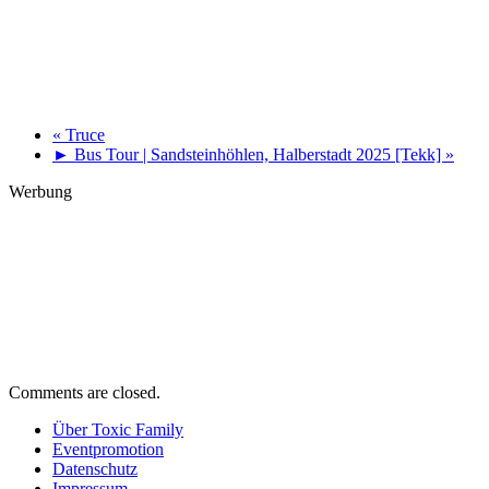
«
Truce
► Bus Tour | Sandsteinhöhlen, Halberstadt 2025 [Tekk]
»
Werbung
Comments are closed.
Über Toxic Family
Eventpromotion
Datenschutz
Impressum