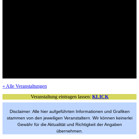
Tickets im VVK
Mit Verlosungsaktion
Mit Verlosungsaktion
Tickets im VVK
Mit Verlosungsaktion
Tickets im VVK
Mit Verlosungsaktion
Tickets im VVK
Mit Verlosungsaktion
VVK-Tickets
Mit Verlosungsaktion
Tickets im VVK
Mit Verlosungsaktion
Tickets im VVK
Tickets im VVK
Mit Verlosungsaktion
Freier Eintritt
per Anmeldung
« Alle Veranstaltungen
Veranstaltung eintragen lassen:
KLICK
Disclaimer: Alle hier aufgeführten Informationen und Grafiken
stammen von den jeweiligen Veranstaltern. Wir können keinerlei
Gewähr für die Aktualität und Richtigkeit der Angaben
übernehmen.