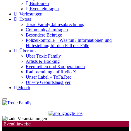
Bustouren
Event eintragen
Verlosungen
Extras
Toxic Family Jahresabrechnung
Community-Umfragen
Besondere Beiträge
Polizeikontrolle – Was tun? Informationen und
Hilfestellung für den Fall der Fälle
Über uns
Über Toxic Family
Artists & Booking
Eventreihen und Kooperationen
Radiosendung auf Radio X
Unser Label – ToFa.Rec
Unsere Geburtstagsflyer
Merch
Eventhinweise