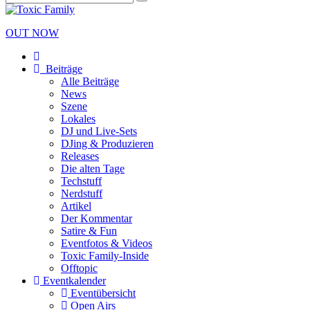
OUT NOW
Beiträge
Alle Beiträge
News
Szene
Lokales
DJ und Live-Sets
DJing & Produzieren
Releases
Die alten Tage
Techstuff
Nerdstuff
Artikel
Der Kommentar
Satire & Fun
Eventfotos & Videos
Toxic Family-Inside
Offtopic
Eventkalender
Eventübersicht
Open Airs