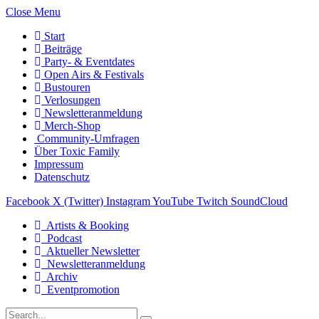
Close Menu
Start
Beiträge
Party- & Eventdates
Open Airs & Festivals
Bustouren
Verlosungen
Newsletteranmeldung
Merch-Shop
Community-Umfragen
Über Toxic Family
Impressum
Datenschutz
Facebook
X (Twitter)
Instagram
YouTube
Twitch
SoundCloud
Artists & Booking
Podcast
Aktueller Newsletter
Newsletteranmeldung
Archiv
Eventpromotion