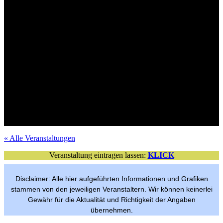
Tickets im VVK
Mit Verlosungsaktion
Mit Verlosungsaktion
Tickets im VVK
Mit Verlosungsaktion
Tickets im VVK
Mit Verlosungsaktion
Tickets im VVK
Mit Verlosungsaktion
VVK-Tickets
Mit Verlosungsaktion
Tickets im VVK
Mit Verlosungsaktion
Tickets im VVK
Tickets im VVK
Mit Verlosungsaktion
Freier Eintritt
per Anmeldung
« Alle Veranstaltungen
Veranstaltung eintragen lassen:
KLICK
Disclaimer: Alle hier aufgeführten Informationen und Grafiken
stammen von den jeweiligen Veranstaltern. Wir können keinerlei
Gewähr für die Aktualität und Richtigkeit der Angaben
übernehmen.