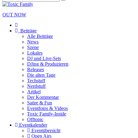
OUT NOW
Beiträge
Alle Beiträge
News
Szene
Lokales
DJ und Live-Sets
DJing & Produzieren
Releases
Die alten Tage
Techstuff
Nerdstuff
Artikel
Der Kommentar
Satire & Fun
Eventfotos & Videos
Toxic Family-Inside
Offtopic
Eventkalender
Eventübersicht
Open Airs