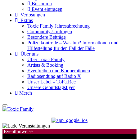
Bustouren
Event eintragen
Verlosungen
Extras
Toxic Family Jahresabrechnung
Community-Umfragen
Besondere Beiträge
Polizeikontrolle – Was tun? Informationen und
Hilfestellung für den Fall der Fälle
Über uns
Über Toxic Family
Artists & Booking
Eventreihen und Kooperationen
Radiosendung auf Radio X
Unser Label – ToFa.Rec
Unsere Geburtstagsflyer
Merch
Eventhinweise