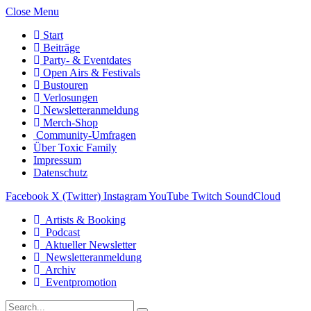
Close Menu
Start
Beiträge
Party- & Eventdates
Open Airs & Festivals
Bustouren
Verlosungen
Newsletteranmeldung
Merch-Shop
Community-Umfragen
Über Toxic Family
Impressum
Datenschutz
Facebook
X (Twitter)
Instagram
YouTube
Twitch
SoundCloud
Artists & Booking
Podcast
Aktueller Newsletter
Newsletteranmeldung
Archiv
Eventpromotion